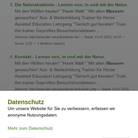
Die Naturakademie - Lernen von, in und mit der Natur.
Mit den Wölfen heulen" "Hawk Walk" "Mit allen
Wassern
gewaschen" Aus- & Weiterbildung Trainer für Horse
Assisted Education Lehrgang "Tierisch gut beraten" Train
the trainer Geprüftes Besuchshundeteam…
Adresse: http://www.die-naturakademie.de/ — Stand: 14.07.2015, 14:37 —
Score: 5,55 — 3 ähnliche Seite(n)
Kontakt - Lernen von, in und mit der Natur.
Mit den Wölfen heulen" "Hawk Walk" "Mit allen
Wassern
gewaschen" Aus- & Weiterbildung Trainer für Horse
Assisted Education Lehrgang "Tierisch gut beraten" Train
the trainer Geprüftes Besuchshundeteam…
Adresse: http://www.die-naturakademie.de/kontakt.php — Stand: 14.07.2015,
14:36 — Score: 5,29
Datenschutz
Um unsere Website für Sie zu verbessern, erfassen wir
Unsere Partner - Lernen von, in und mit der Natur.
anonyme Nutzungsdaten.
Mit den Wölfen heulen" "Hawk Walk" "Mit allen
Wassern
gewaschen" Aus- & Weiterbildung Trainer für Horse
Assisted Education Lehrgang "Tierisch gut beraten" Train
Mehr zum Datenschutz
the trainer Geprüftes Besuchshundeteam…