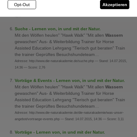
Adresse: http://www.die-naturakademie.de/die-naturakademie/wer-die-
Opt-Out
Akzeptieren
koepfe-dahinter/unsere-partner.php — Stand: 14.07.2015, 14:37 — Score:
2,80
Suche - Lernen von, in und mit der Natur.
Mit den Wölfen heulen" "Hawk Walk" "Mit allen
Wassern
gewaschen" Aus- & Weiterbildung Trainer für Horse
Assisted Education Lehrgang "Tierisch gut beraten" Train
the trainer Geprüftes Besuchshundeteam…
Adresse: http://www.die-naturakademie.de/suche.php — Stand: 14.07.2015,
14:36 — Score: 2,76
Vorträge & Events - Lernen von, in und mit der Natur.
Mit den Wölfen heulen" "Hawk Walk" "Mit allen
Wassern
gewaschen" Aus- & Weiterbildung Trainer für Horse
Assisted Education Lehrgang "Tierisch gut beraten" Train
the trainer Geprüftes Besuchshundeteam…
Adresse: http://www.die-naturakademie.de/die-naturakademie/was-unser-
angebot/vortraege-events.php — Stand: 14.07.2015, 14:36 — Score: 3,11
Vorträge - Lernen von, in und mit der Natur.