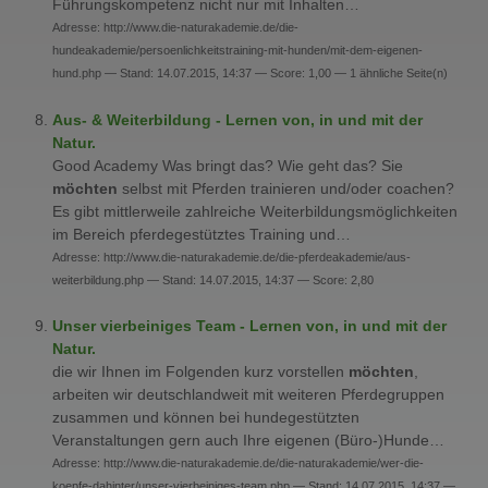
Führungskompetenz nicht nur mit Inhalten…
Adresse: http://www.die-naturakademie.de/die-
hundeakademie/persoenlichkeitstraining-mit-hunden/mit-dem-eigenen-
hund.php — Stand: 14.07.2015, 14:37 — Score: 1,00 — 1 ähnliche Seite(n)
Aus- & Weiterbildung - Lernen von, in und mit der
Natur.
Good Academy Was bringt das? Wie geht das? Sie
möchten
selbst mit Pferden trainieren und/oder coachen?
Es gibt mittlerweile zahlreiche Weiterbildungsmöglichkeiten
im Bereich pferdegestütztes Training und…
Adresse: http://www.die-naturakademie.de/die-pferdeakademie/aus-
weiterbildung.php — Stand: 14.07.2015, 14:37 — Score: 2,80
Unser vierbeiniges Team - Lernen von, in und mit der
Natur.
die wir Ihnen im Folgenden kurz vorstellen
möchten
,
arbeiten wir deutschlandweit mit weiteren Pferdegruppen
zusammen und können bei hundegestützten
Veranstaltungen gern auch Ihre eigenen (Büro-)Hunde…
Adresse: http://www.die-naturakademie.de/die-naturakademie/wer-die-
koepfe-dahinter/unser-vierbeiniges-team.php — Stand: 14.07.2015, 14:37 —