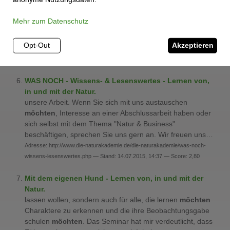
bringt das? Wie geht das? Vorträge & Events Sie
möchten
, dass nicht nur eine kleine Teilnehmergruppe
Mehr zum Datenschutz
eine persönliche Erfahrung macht, sondern dass alle
Führungskräfte Ihres Unternehmens oder gleich die…
Opt-Out
Akzeptieren
Adresse: http://www.die-naturakademie.de/die-naturakademie/was-unser-
angebot/vortraege-events.php — Stand: 14.07.2015, 14:36 — Score: 3,11
WAS NOCH - Wissens- & Lesenswertes - Lernen von,
in und mit der Natur.
unsere Arbeit. Wenn Sie sich mit uns austauschen
möchten
, Interesse an einer Abschlussarbeit haben oder
sich selbst mit dem Thema "Natur & Business"
beschäftigen, sprechen Sie uns gern an. Wir freuen uns…
Adresse: http://www.die-naturakademie.de/die-naturakademie/was-noch-
wissens-lesenswertes.php — Stand: 14.07.2015, 14:37 — Score: 2,80
Mit dem eigenen Hund - Lernen von, in und mit der
Natur.
lassen wollen, sondern auch für alle, die lernen
möchten
Charaktere zu erkennen und die ihre Beobachtungsgabe
schulen
möchten
. Das Seminar hat mir verdeutlicht, dass