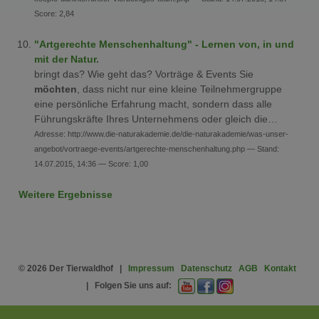
Score: 2,84
"Artgerechte Menschenhaltung" - Lernen von, in und
mit der Natur.
bringt das? Wie geht das? Vorträge & Events Sie
möchten
, dass nicht nur eine kleine Teilnehmergruppe
eine persönliche Erfahrung macht, sondern dass alle
Führungskräfte Ihres Unternehmens oder gleich die…
Adresse: http://www.die-naturakademie.de/die-naturakademie/was-unser-
angebot/vortraege-events/artgerechte-menschenhaltung.php — Stand:
14.07.2015, 14:36 — Score: 1,00
Weitere Ergebnisse
© 2026 Der Tierwaldhof |
Impressum
Datenschutz
AGB
Kontakt
| Folgen Sie uns auf:
Y
F
I
o
a
n