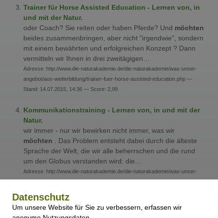
Trainer für Horse Assisted Education - Lernen von, in
und mit der Natur.
oder Coach? Sie reiten oder haben Pferde? Und
möchten
beides zusammenbringen, aber nicht "irgendwie", sondern
mit einem bewährten und erfolgreichen Konzept ? Dann
vermitteln wir Ihnen in drei zweitägigen…
Adresse: http://www.die-naturakademie.de/die-naturakademie/was-unser-
angebot/aus-weiterbildung/trainer-fuer-horse-assisted-education.php —
Stand: 14.07.2015, 14:36 — Score: 2,99
Kommunikationstraining - Lernen von, in und mit der
Natur.
wir immer - nur wir bewirken nicht immer, was wir
möchten
. Das Problem entsteht dabei durch die älteste
Sprache der Welt, die wir alle beherrschen und die rund
um den Globus verstanden wird: die…
Adresse: http://www.die-naturakademie.de/die-naturakademie/was-unser-
angebot/seminare-workshops/kommunikationstraining.php — Stand:
14.07.2015, 14:36 — Score: 2,95
Datenschutz
Um unsere Website für Sie zu verbessern, erfassen wir
Vorträge & Events - Lernen von, in und mit der Natur.
anonyme Nutzungsdaten.