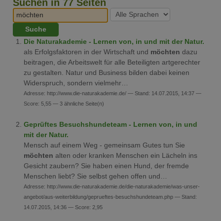
Suchen in 77 Seiten
Die Naturakademie - Lernen von, in und mit der Natur.
als Erfolgsfaktoren in der Wirtschaft und
möchten
dazu
beitragen, die Arbeitswelt für alle Beteiligten artgerechter
zu gestalten. Natur und Business bilden dabei keinen
Widerspruch, sondern vielmehr…
Adresse: http://www.die-naturakademie.de/ — Stand: 14.07.2015, 14:37 —
Score: 5,55 — 3 ähnliche Seite(n)
Geprüftes Besuchshundeteam - Lernen von, in und
mit der Natur.
Mensch auf einem Weg - gemeinsam Gutes tun Sie
möchten
alten oder kranken Menschen ein Lächeln ins
Gesicht zaubern? Sie haben einen Hund, der fremde
Menschen liebt? Sie selbst gehen offen und…
Adresse: http://www.die-naturakademie.de/die-naturakademie/was-unser-
angebot/aus-weiterbildung/geprueftes-besuchshundeteam.php — Stand:
14.07.2015, 14:36 — Score: 2,95