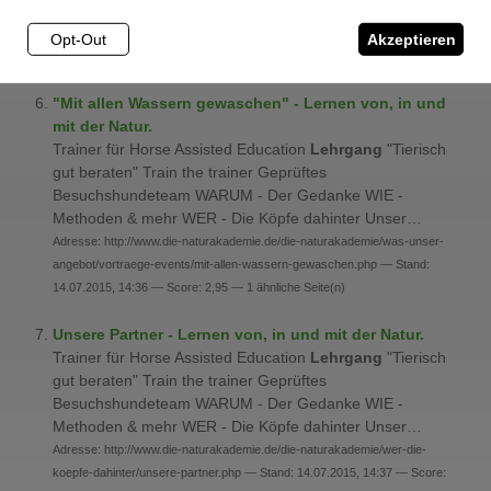
Methoden & mehr WER - Die Köpfe dahinter Unser…
Adresse: http://www.die-naturakademie.de/ — Stand: 14.07.2015, 14:37 —
Opt-Out
Akzeptieren
Score: 5,55 — 3 ähnliche Seite(n)
"Mit allen Wassern gewaschen" - Lernen von, in und
mit der Natur.
Trainer für Horse Assisted Education
Lehrgang
"Tierisch
gut beraten" Train the trainer Geprüftes
Besuchshundeteam WARUM - Der Gedanke WIE -
Methoden & mehr WER - Die Köpfe dahinter Unser…
Adresse: http://www.die-naturakademie.de/die-naturakademie/was-unser-
angebot/vortraege-events/mit-allen-wassern-gewaschen.php — Stand:
14.07.2015, 14:36 — Score: 2,95 — 1 ähnliche Seite(n)
Unsere Partner - Lernen von, in und mit der Natur.
Trainer für Horse Assisted Education
Lehrgang
"Tierisch
gut beraten" Train the trainer Geprüftes
Besuchshundeteam WARUM - Der Gedanke WIE -
Methoden & mehr WER - Die Köpfe dahinter Unser…
Adresse: http://www.die-naturakademie.de/die-naturakademie/wer-die-
koepfe-dahinter/unsere-partner.php — Stand: 14.07.2015, 14:37 — Score: