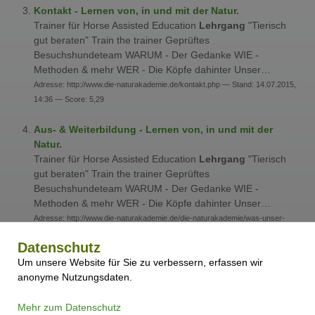
Kontakt - Lernen von, in und mit der Natur.
Trainer für Horse Assisted Education
Lehrgang
"Tierisch
gut beraten" Train the trainer Geprüftes
Besuchshundeteam WARUM - Der Gedanke WIE -
Methoden & mehr WER - Die Köpfe dahinter Unser…
Adresse: http://www.die-naturakademie.de/kontakt.php — Stand: 14.07.2015,
14:36 — Score: 5,29
Aus- & Weiterbildung - Lernen von, in und mit der
Natur.
Trainer für Horse Assisted Education
Lehrgang
"Tierisch
gut beraten" Train the trainer Geprüftes
Besuchshundeteam WARUM - Der Gedanke WIE -
Methoden & mehr WER - Die Köpfe dahinter Unser…
Adresse: http://www.die-naturakademie.de/die-naturakademie/was-unser-
angebot/aus-weiterbildung.php — Stand: 14.07.2015, 14:36 — Score: 3,11
Datenschutz
Um unsere Website für Sie zu verbessern, erfassen wir
Die Naturakademie - Lernen von, in und mit der Natur.
anonyme Nutzungsdaten.
Trainer für Horse Assisted Education
Lehrgang
"Tierisch
gut beraten" Train the trainer Geprüftes
Besuchshundeteam WARUM - Der Gedanke WIE -
Mehr zum Datenschutz