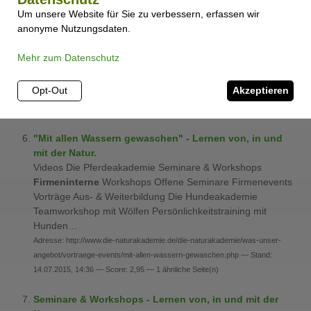
Videos Die Pferdeakademie Seminare & Workshops
Um unsere Website für Sie zu verbessern, erfassen wir
Firmeninterne
Workshops Offene Seminare Firmenevents
anonyme Nutzungsdaten.
Vorträge Aus- & Weiterbildung Die Hundeakademie
Teamworkshop mit Wölfen Persönlichkeitstraining mit
Mehr zum Datenschutz
Hunden…
Adresse: http://www.die-naturakademie.de/die-pferdeakademie/seminare-
Opt-Out
Akzeptieren
workshops/firmeninterne-workshops/fuehrung.php — Stand: 14.07.2015,
14:37 — Score: 1,00
"Mit allen Wassern gewaschen" - Lernen von, in und
mit der Natur.
Videos Die Pferdeakademie Seminare & Workshops
Firmeninterne
Workshops Offene Seminare Firmenevents
Vorträge Aus- & Weiterbildung Die Hundeakademie
Teamworkshop mit Wölfen Persönlichkeitstraining mit
Hunden…
Adresse: http://www.die-naturakademie.de/die-naturakademie/was-unser-
angebot/vortraege-events/mit-allen-wassern-gewaschen.php — Stand:
14.07.2015, 14:36 — Score: 2,95 — 1 ähnliche Seite(n)
Seminare & Workshops - Lernen von, in und mit der