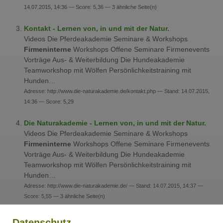
14.07.2015, 14:36 — Score: 5,36 — 3 ähnliche Seite(n)
Kontakt - Lernen von, in und mit der Natur.
Videos Die Pferdeakademie Seminare & Workshops
Firmeninterne
Workshops Offene Seminare Firmenevents
Vorträge Aus- & Weiterbildung Die Hundeakademie
Teamworkshop mit Wölfen Persönlichkeitstraining mit
Hunden…
Adresse: http://www.die-naturakademie.de/kontakt.php — Stand: 14.07.2015,
14:36 — Score: 5,29
Die Naturakademie - Lernen von, in und mit der Natur.
Videos Die Pferdeakademie Seminare & Workshops
Firmeninterne
Workshops Offene Seminare Firmenevents
Vorträge Aus- & Weiterbildung Die Hundeakademie
Teamworkshop mit Wölfen Persönlichkeitstraining mit
Hunden…
Adresse: http://www.die-naturakademie.de/ — Stand: 14.07.2015, 14:37 —
Score: 5,55 — 3 ähnliche Seite(n)
Führung - Lernen von, in und mit der Natur.
Datenschutz