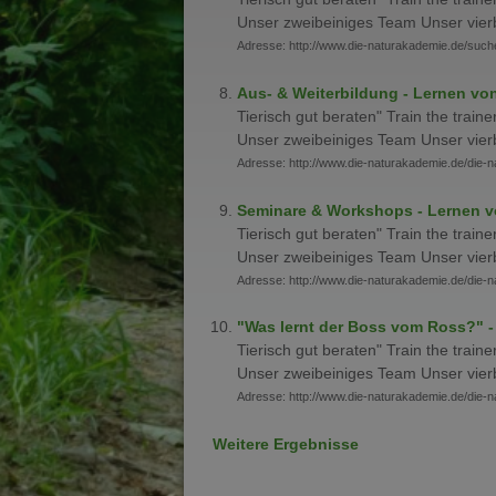
Unser zweibeiniges Team Unser vie
Adresse: http://www.die-naturakademie.de/such
Aus- & Weiterbildung - Lernen von,
Tierisch gut beraten" Train the train
Unser zweibeiniges Team Unser vie
Adresse: http://www.die-naturakademie.de/die-
Seminare & Workshops - Lernen von
Tierisch gut beraten" Train the train
Unser zweibeiniges Team Unser vie
Adresse: http://www.die-naturakademie.de/die
"Was lernt der Boss vom Ross?" - 
Tierisch gut beraten" Train the train
Unser zweibeiniges Team Unser vie
Adresse: http://www.die-naturakademie.de/die-
Weitere Ergebnisse