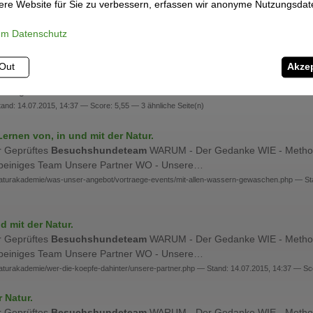
er Geprüftes
Besuchshundeteam
WARUM - Der Gedanke WIE - Method
re Website für Sie zu verbessern, erfassen wir anonyme Nutzungsdat
rbeiniges Team Unsere Partner WO - Unsere…
akt.php — Stand: 14.07.2015, 14:36 — Score: 5,29
um Datenschutz
n und mit der Natur.
Out
Akzep
er Geprüftes
Besuchshundeteam
WARUM - Der Gedanke WIE - Method
rbeiniges Team Unsere Partner WO - Unsere…
and: 14.07.2015, 14:37 — Score: 5,55 — 3 ähnliche Seite(n)
ernen von, in und mit der Natur.
er Geprüftes
Besuchshundeteam
WARUM - Der Gedanke WIE - Method
rbeiniges Team Unsere Partner WO - Unsere…
naturakademie/was-unser-angebot/vortraege-events/mit-allen-wassern-gewaschen.php — Sta
d mit der Natur.
er Geprüftes
Besuchshundeteam
WARUM - Der Gedanke WIE - Method
rbeiniges Team Unsere Partner WO - Unsere…
naturakademie/wer-die-koepfe-dahinter/unsere-partner.php — Stand: 14.07.2015, 14:37 — Sc
 Natur.
er Geprüftes
Besuchshundeteam
WARUM - Der Gedanke WIE - Method