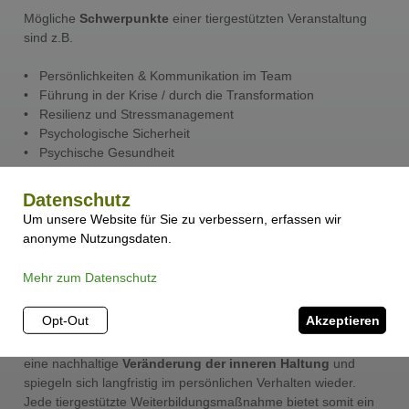
Mögliche
Schwerpunkte
einer tiergestützten Veranstaltung
sind z.B.
• Persönlichkeiten & Kommunikation im Team
• Führung in der Krise / durch die Transformation
• Resilienz und Stressmanagement
• Psychologische Sicherheit
• Psychische Gesundheit
Egal, welches Thema Sie und Ihre Mitarbeiter beschäftigt: Die
Datenschutz
Arbeit mit Tieren ist immer bodenständig, lösungs- und
Um unsere Website für Sie zu verbessern, erfassen wir
handlungsorientiert. Wir setzen an den vorhandenen
anonyme Nutzungsdaten.
Potentialen der Teilnehmenden an und unterstützen sie
konsequent beim
Praxistransfer
. Außerdem legen wir Wert
Mehr zum Datenschutz
auf eine lockere Atmosphäre und Freude am Tun bei Mensch
und Tier - denn so lernt das Gehirn am besten!
Opt-Out
Akzeptieren
Die individuellen und gemeinsamen Erkenntnisse ermöglichen
eine nachhaltige
Veränderung der inneren Haltung
und
spiegeln sich langfristig im persönlichen Verhalten wieder.
Jede tiergestützte Weiterbildungsmaßnahme bietet somit ein